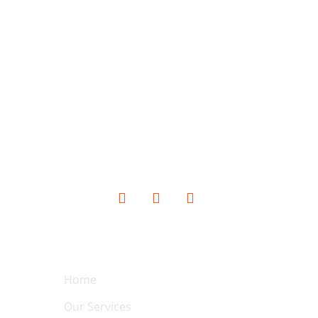
SOCIAL MEDIA
QUICK LINKS
Home
Our Services